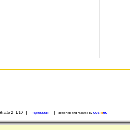
 Straße 2 1/10 |
Impressum
|
cos
m
ec
designed and realized by