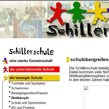
schulübergreife
eine starke Gemeinschaft
Die Schillerschule betei
die unterstützende Schule
Dabei kommen viele Nich
Wettkampfatmosphäre zu
die bewegte Schule
In den letzten Jahren ha
Turnhalle und Sportplatz
Schwimmen
Bewegungszeiten/Pausen
Wettkämpfe
Schule und Sportvereine
AG und Projekte