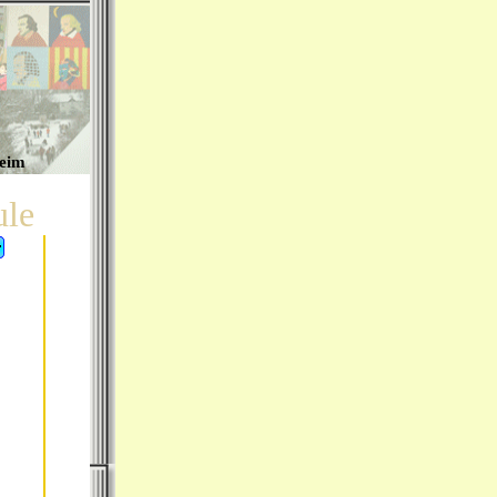
heim
ule