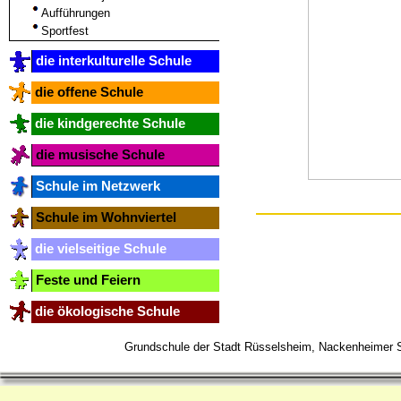
Aufführungen
Sportfest
die interkulturelle Schule
die offene Schule
die kindgerechte Schule
die musische Schule
Schule im Netzwerk
Schule im Wohnviertel
die vielseitige Schule
Feste und Feiern
die ökologische Schule
Grundschule der Stadt Rüsselsheim, Nackenheimer