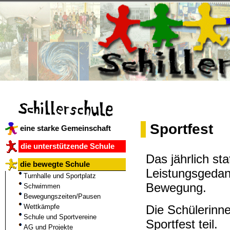
Sportfest
eine starke Gemeinschaft
die unterstützende Schule
Das jährlich st
die bewegte Schule
Leistungsgedan
Turnhalle und Sportplatz
Bewegung.
Schwimmen
Bewegungszeiten/Pausen
Die Schülerinn
Wettkämpfe
Schule und Sportvereine
Sportfest teil.
AG und Projekte