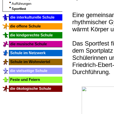
Aufführungen
Sportfest
Eine gemeinsam
die interkulturelle Schule
rhythmischer G
die offene Schule
wärmt Körper u
die kindgerechte Schule
Das Sportfest fi
die musische Schule
dem Sportplatz
Schule im Netzwerk
Schülerinnen un
Schule im Wohnviertel
Friedrich-Ebert
Durchführung.
die vielseitige Schule
Feste und Feiern
die ökologische Schule