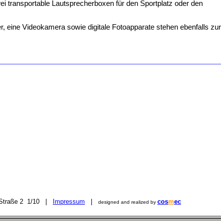
i transportable Lautsprecherboxen für den Sportplatz oder den
r, eine Videokamera sowie digitale Fotoapparate stehen ebenfalls zur
r Straße 2 1/10 |
Impressum
|
cos
m
ec
designed and realized by