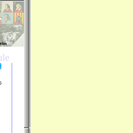
heim
hule
6