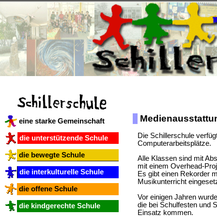
Medienausstattu
eine starke Gemeinschaft
Die Schillerschule verfü
die unterstützende Schule
Computerarbeitsplätze.
die bewegte Schule
Alle Klassen sind mit Ab
mit einem Overhead-Proj
die interkulturelle Schule
Es gibt einen Rekorder 
Musikunterricht eingeset
die offene Schule
Vor einigen Jahren wurde
die bei Schulfesten und
die kindgerechte Schule
Einsatz kommen.