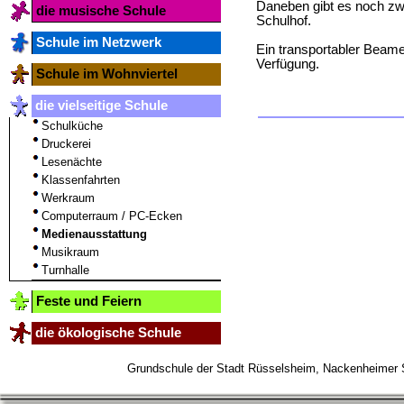
Daneben gibt es noch zwe
die musische Schule
Schulhof.
Schule im Netzwerk
Ein transportabler Beame
Verfügung.
Schule im Wohnviertel
die vielseitige Schule
Schulküche
Druckerei
Lesenächte
Klassenfahrten
Werkraum
Computerraum / PC-Ecken
Medienausstattung
Musikraum
Turnhalle
Feste und Feiern
die ökologische Schule
Grundschule der Stadt Rüsselsheim, Nackenheime