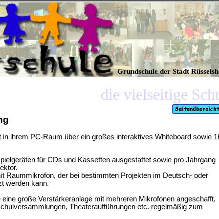
Grundschule der Stadt Rüssels
die vielseitige Sc
ng
gt in ihrem PC-Raum über ein großes interaktives Whiteboard sowie 1
spielgeräten für CDs und Kassetten ausgestattet sowie pro Jahrgang
ektor.
mit Raummikrofon, der bei bestimmten Projekten im Deutsch- oder
zt werden kann.
 eine große Verstärkeranlage mit mehreren Mikrofonen angeschafft,
 Schulversammlungen, Theateraufführungen etc. regelmäßig zum