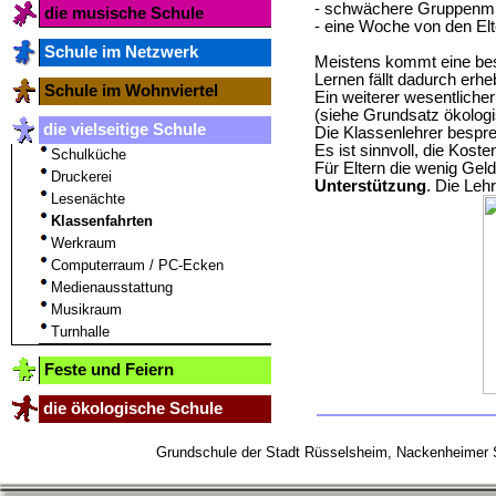
- schwächere Gruppenmit
die musische Schule
- eine Woche von den Elte
Schule im Netzwerk
Meistens kommt eine be
Lernen fällt dadurch erheb
Schule im Wohnviertel
Ein weiterer wesentliche
(siehe Grundsatz ökolog
die vielseitige Schule
Die Klassenlehrer bespre
Es ist sinnvoll, die Kost
Schulküche
Für Eltern die wenig Geld
Druckerei
Unterstützung
. Die Leh
Lesenächte
Klassenfahrten
Werkraum
Computerraum / PC-Ecken
Medienausstattung
Musikraum
Turnhalle
Feste und Feiern
die ökologische Schule
Grundschule der Stadt Rüsselsheim, Nackenheime