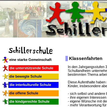
Klassenfahrten
eine starke Gemeinschaft
In den Jahrgangsstufen 3 
die unterstützende Schule
Schullandheim unternehm
bestimmten Thema arbeite
die bewegte Schule
Diese Aufenthalte haben 
die interkulturelle Schule
Kinder, insbesondere abe
die offene Schule
- sich selbst und andere
- ihre eigenen Interessen
- eigene Wünsche mit de
die kindgerechte Schule
- mehr Verantwortung fü