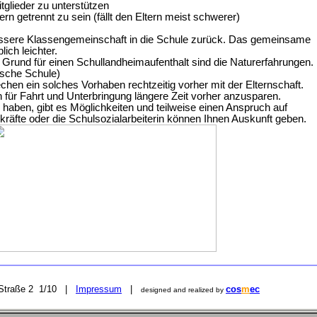
glieder zu unterstützen
rn getrennt zu sein (fällt den Eltern meist schwerer)
ssere Klassengemeinschaft in die Schule zurück. Das gemeinsame
lich leichter.
r Grund für einen Schullandheimaufenthalt sind die Naturerfahrungen.
ische Schule)
chen ein solches Vorhaben rechtzeitig vorher mit der Elternschaft.
en für Fahrt und Unterbringung längere Zeit vorher anzusparen.
 haben, gibt es Möglichkeiten und teilweise einen Anspruch auf
rkräfte oder die Schulsozialarbeiterin können Ihnen Auskunft geben.
r Straße 2 1/10 |
Impressum
|
cos
m
ec
designed and realized by