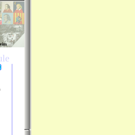
heim
hule
m