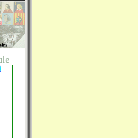
heim
ule