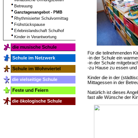
Betreuung
Ganztagesangebot - PMB
Rhythmisierter Schulvormittag
Frühstückspause
Erlebnislandschaft Schulhof
Kinder in Verantwortung
die musische Schule
Für die teilnehmenden Ki
Schule im Netzwerk
-in der Schule ein warme
-in der Schule mitgebra
-zu Hause zu essen und 
Schule im Wohnviertel
Kinder die in der (städt
die vielseitige Schule
Mittagessen in der Betre
Feste und Feiern
Natürlich ist dieses Ange
fast alle Wünsche der Kin
die ökologische Schule