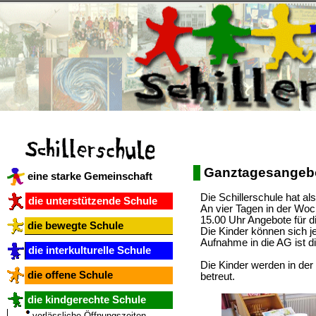
Ganztagesangebo
eine starke Gemeinschaft
Die Schillerschule hat a
die unterstützende Schule
An vier Tagen in der Woch
15.00 Uhr Angebote für di
die bewegte Schule
Die Kinder können sich j
Aufnahme in die AG ist di
die interkulturelle Schule
Die Kinder werden in der
die offene Schule
betreut.
die kindgerechte Schule
verlässliche Öffnungszeiten