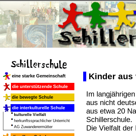
Kinder aus 
eine starke Gemeinschaft
die unterstützende Schule
Im langjährigen
die bewegte Schule
aus nicht deut
die interkulturelle Schule
aus etwa 20 Na
kulturelle Vielfalt
Schillerschule.
herkunftssprachlicher Unterricht
Die Vielfalt de
AG Zuwanderermütter