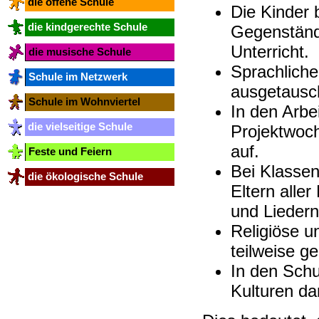
die offene Schule
Die Kinder 
die kindgerechte Schule
Gegenständ
Unterricht.
die musische Schule
Sprachlich
Schule im Netzwerk
ausgetausc
Schule im Wohnviertel
In den Arb
die vielseitige Schule
Projektwoche
auf.
Feste und Feiern
Bei Klassen
die ökologische Schule
Eltern alle
und Liedern
Religiöse u
teilweise g
In den Schu
Kulturen da