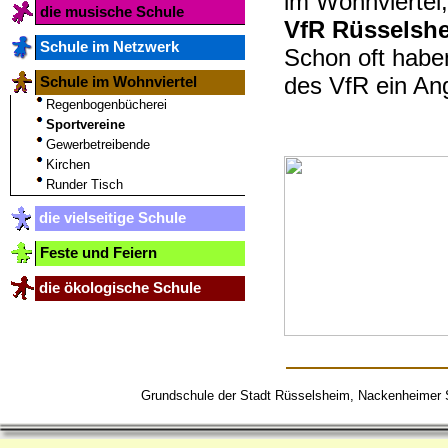
im Wohnviertel
die musische Schule
VfR Rüsselsh
Schule im Netzwerk
Schon oft habe
des VfR ein An
Schule im Wohnviertel
Regenbogenbücherei
Sportvereine
Gewerbetreibende
Kirchen
Runder Tisch
die vielseitige Schule
Feste und Feiern
die ökologische Schule
Grundschule der Stadt Rüsselsheim, Nackenheime