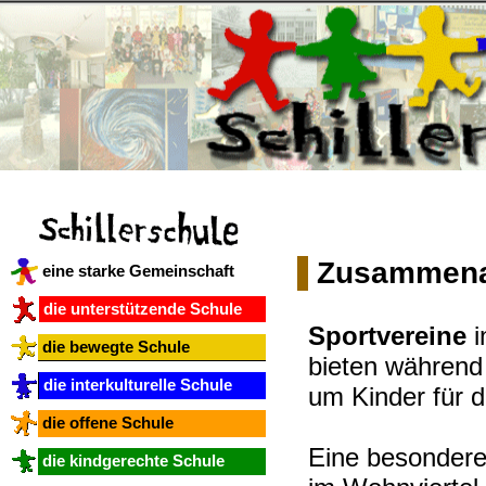
Zusammenar
eine starke Gemeinschaft
die unterstützende Schule
Sportvereine
i
die bewegte Schule
bieten während
die interkulturelle Schule
um Kinder für d
die offene Schule
Eine besondere
die kindgerechte Schule